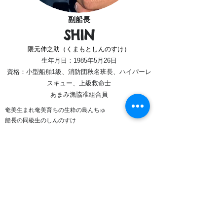
副船長
SHIN
​隈元伸之助（くまもとしんのすけ）
生年月日：1985年
5月26日
​資格：小型船舶1級、消防団秋名班長、ハイパーレ
スキュー、上級救命士
あまみ漁協准組合員
奄美生まれ奄美育ちの生粋の島んちゅ
船長の同級生のしんのすけ
４人の子供を持つパワフルお父さん！
二世帯住宅を目が飛び出るほどのローンで購入！
​たくさん頑張って80歳まで返済頑張ります。