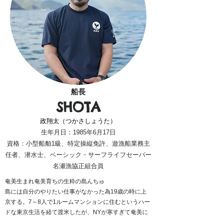
船長
SHOTA
​政翔太（つかさしょうた）
生年月日：1985年6月17日
​資格：小型船舶1級、特定操縦免許、遊漁船業務主
任者、潜水士、ベーシック・サーフライフセーバー
名瀬漁協正組合員
奄美生まれ奄美育ちの生粋の島んちゅ
島には自分のやりたい仕事がなかった為19歳の時に上
京する。7～8人で1ルームマンションに住むというハー
ドな東京生活を経て渡米したが、NYが寒すぎて奄美に